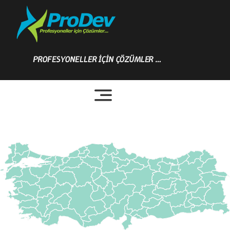
Skip
to
content
PROFESYONELLER İÇİN ÇÖZÜMLER …