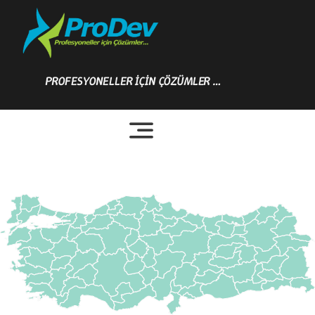
Skip
to
content
PROFESYONELLER İÇİN ÇÖZÜMLER …