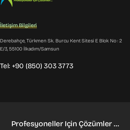
İletişim Bilgileri
Derebahçe, Türkmen Sk. Burcu Kent Sitesi E Blok No : 2
E/3, 55100 İlkadım/Samsun
Tel: +90 (850) 303 3773
Profesyoneller Için Çözümler …