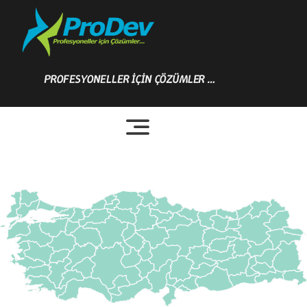
Skip
to
content
PROFESYONELLER İÇİN ÇÖZÜMLER …