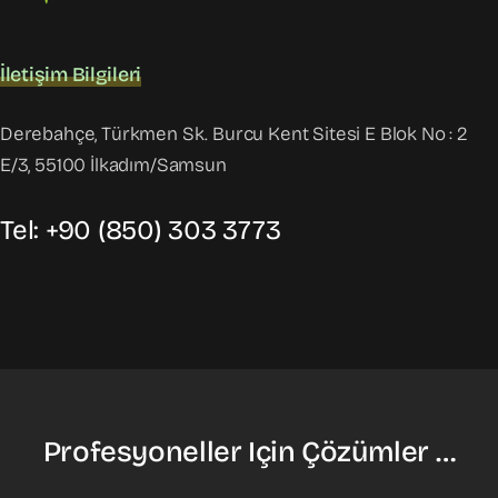
İletişim Bilgileri
Derebahçe, Türkmen Sk. Burcu Kent Sitesi E Blok No : 2
E/3, 55100 İlkadım/Samsun
Tel: +90 (850) 303 3773
Profesyoneller Için Çözümler …