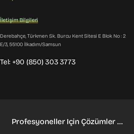
İletişim Bilgileri
Derebahçe, Türkmen Sk. Burcu Kent Sitesi E Blok No : 2
E/3, 55100 İlkadım/Samsun
Tel: +90 (850) 303 3773
Profesyoneller Için Çözümler …