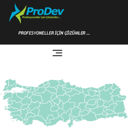
Skip
to
content
PROFESYONELLER İÇİN ÇÖZÜMLER …