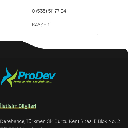
0 (535) 511 77 64
KAYSERİ
İletişim Bilgileri
Derebahçe, Türkmen Sk. Burcu Kent Sitesi E Blok No : 2