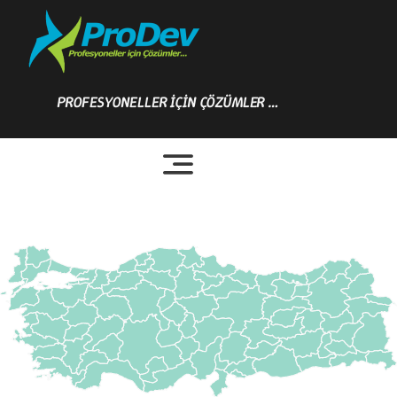
Skip
to
content
PROFESYONELLER İÇİN ÇÖZÜMLER …