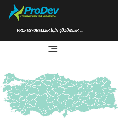
Skip
to
content
PROFESYONELLER İÇİN ÇÖZÜMLER …