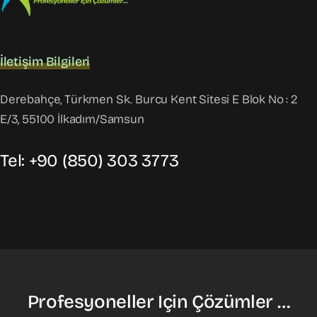
İletişim Bilgileri
Derebahçe, Türkmen Sk. Burcu Kent Sitesi E Blok No : 2
E/3, 55100 İlkadım/Samsun
Tel: +90 (850) 303 3773
Profesyoneller Için Çözümler …