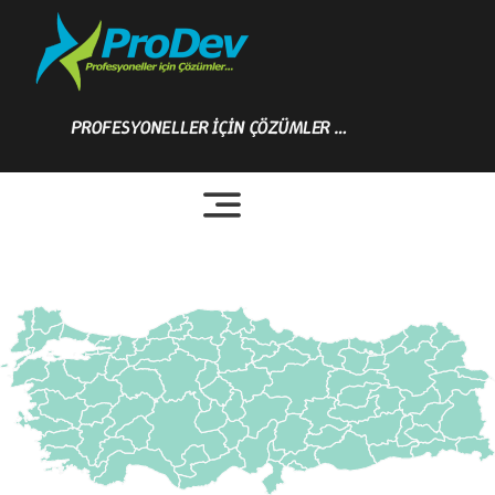
Skip
to
content
PROFESYONELLER İÇİN ÇÖZÜMLER …