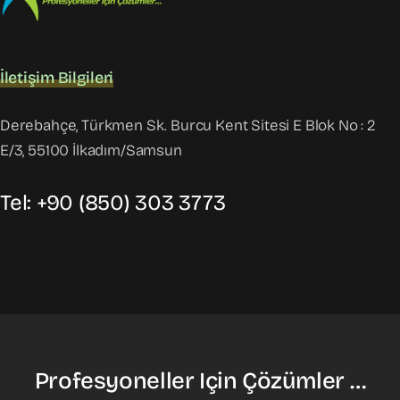
İletişim Bilgileri
Derebahçe, Türkmen Sk. Burcu Kent Sitesi E Blok No : 2
E/3, 55100 İlkadım/Samsun
Tel: +90 (850) 303 3773
Profesyoneller Için Çözümler …