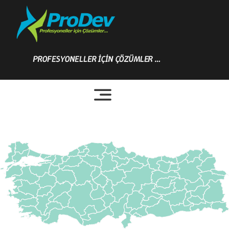
Skip
to
content
PROFESYONELLER İÇİN ÇÖZÜMLER …