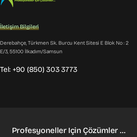
İletişim Bilgileri
Derebahçe, Türkmen Sk. Burcu Kent Sitesi E Blok No : 2
E/3, 55100 İlkadım/Samsun
Tel: +90 (850) 303 3773
Profesyoneller Için Çözümler …