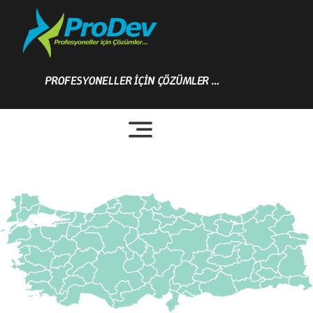
Skip
to
content
PROFESYONELLER İÇİN ÇÖZÜMLER …