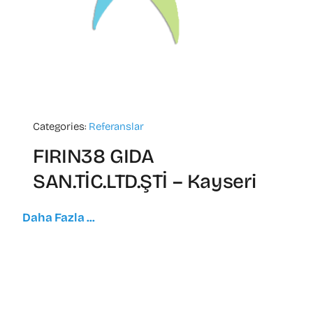
Categories:
Referanslar
FIRIN38 GIDA
SAN.TİC.LTD.ŞTİ – Kayseri
Daha Fazla ...