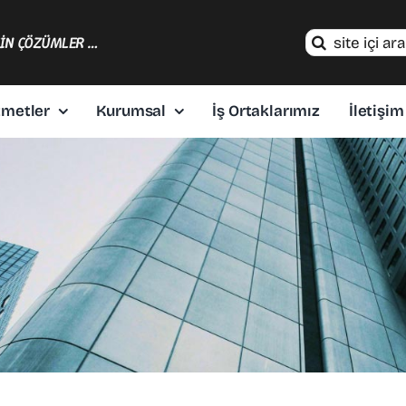
Search
ÇİN ÇÖZÜMLER …
for:
zmetler
Kurumsal
İş Ortaklarımız
İletişim