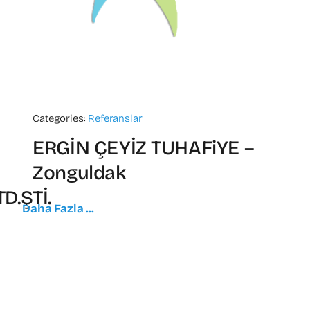
Categories:
Referanslar
ERGİN ÇEYİZ TUHAFiYE –
Zonguldak
D.ŞTİ.
Daha Fazla ...