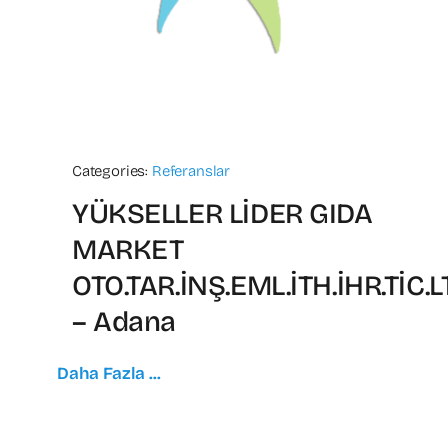
Categories:
Referanslar
YÜKSELLER LİDER GIDA
MARKET
OTO.TAR.İNŞ.EML.İTH.İHR.TİC.LT
– Adana
Daha Fazla ...