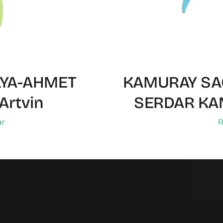
LYA-AHMET
KAMURAY SAĞ
Artvin
SERDAR KA
ar
R