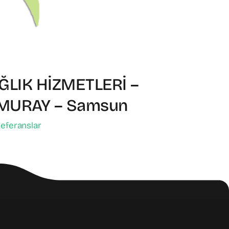
LIK HİZMETLERİ –
MURAY – Samsun
eferanslar