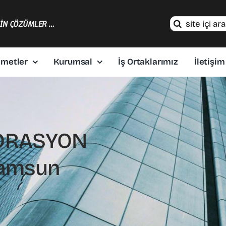
Search
ÇİN ÇÖZÜMLER …
for:
zmetler
Kurumsal
İş Ortaklarımız
İletişim
KORASYON
Samsun