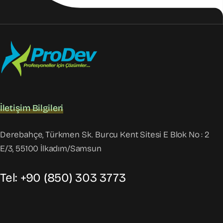
İletişim Bilgileri
Derebahçe, Türkmen Sk. Burcu Kent Sitesi E Blok No : 2
E/3, 55100 İlkadım/Samsun
Tel: +90 (850) 303 3773