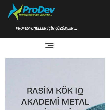
Skip
to
content
PROFESYONELLER İÇİN ÇÖZÜMLER …
RASİM KÖK IQ
AKADEMİ METAL