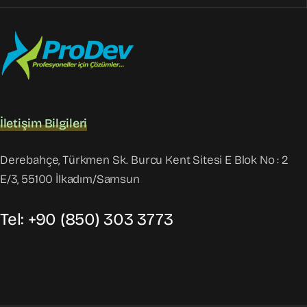
İletişim Bilgileri
Derebahçe, Türkmen Sk. Burcu Kent Sitesi E Blok No : 2
E/3, 55100 İlkadım/Samsun
Tel: +90 (850) 303 3773