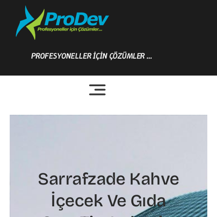
Skip
to
content
PROFESYONELLER İÇİN ÇÖZÜMLER …
Sarrafzade Kahve
İçecek Ve Gıda