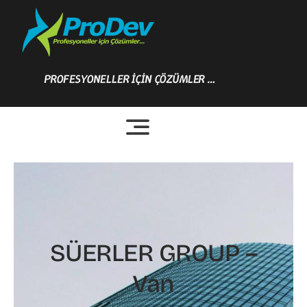
Skip
to
content
PROFESYONELLER İÇİN ÇÖZÜMLER …
SÜERLER GROUP –
Van