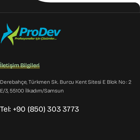
İletişim Bilgileri
Derebahçe, Türkmen Sk. Burcu Kent Sitesi E Blok No : 2
E/3, 55100 İlkadım/Samsun
Tel: +90 (850) 303 3773