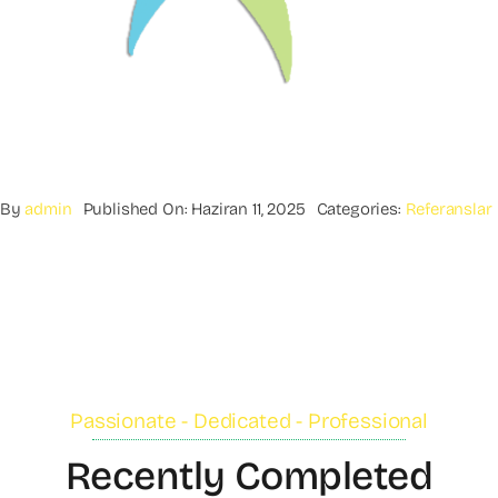
By
admin
Published On: Haziran 11, 2025
Categories:
Referanslar
Passionate - Dedicated - Professional
Recently Completed