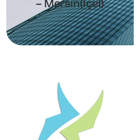
– Mersin(İçel)