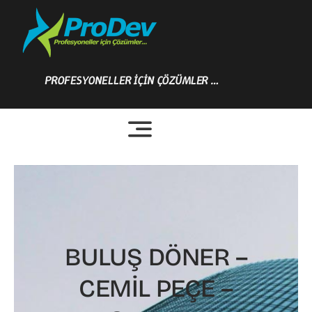
Skip
to
content
PROFESYONELLER İÇİN ÇÖZÜMLER …
BULUŞ DÖNER –
CEMİL PEÇE –