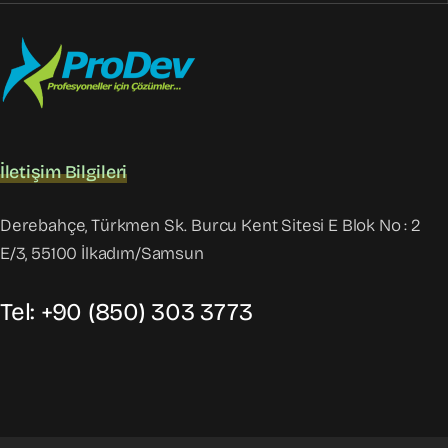
İletişim Bilgileri
Derebahçe, Türkmen Sk. Burcu Kent Sitesi E Blok No : 2
E/3, 55100 İlkadım/Samsun
Tel: +90 (850) 303 3773