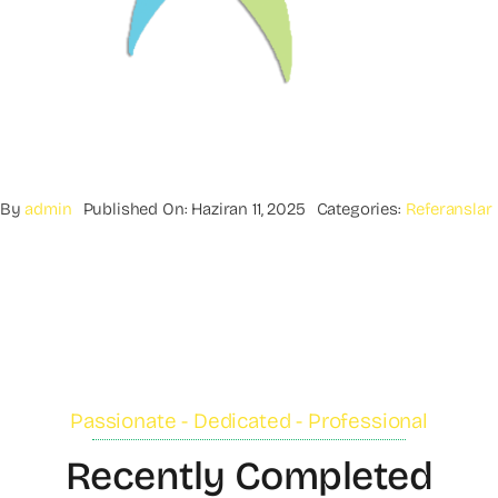
By
admin
Published On: Haziran 11, 2025
Categories:
Referanslar
Passionate - Dedicated - Professional
Recently Completed