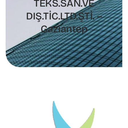
TEKS.SAN.VE
DIŞ.TİC.LTD.ŞTİ. –
Gaziantep