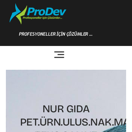
Skip
to
content
PROFESYONELLER İÇİN ÇÖZÜMLER …
NUR GIDA
PET.ÜRN.ULUS.NAK.M