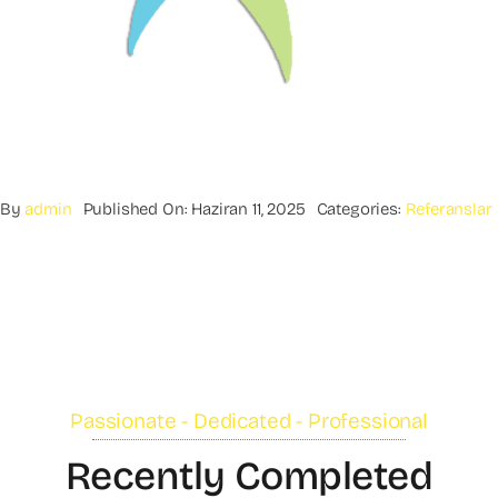
By
admin
Published On: Haziran 11, 2025
Categories:
Referanslar
Passionate - Dedicated - Professional
Recently Completed