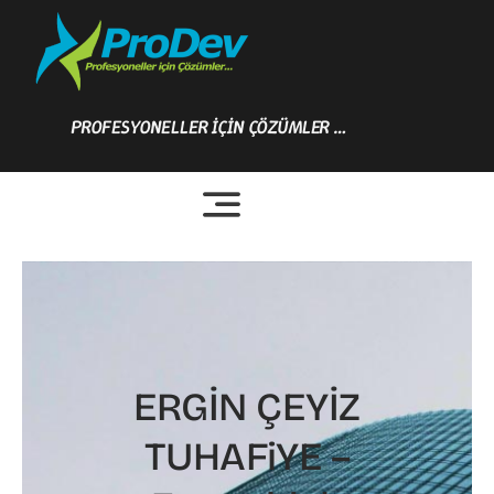
Skip
to
content
PROFESYONELLER İÇİN ÇÖZÜMLER …
ERGİN ÇEYİZ
TUHAFiYE –