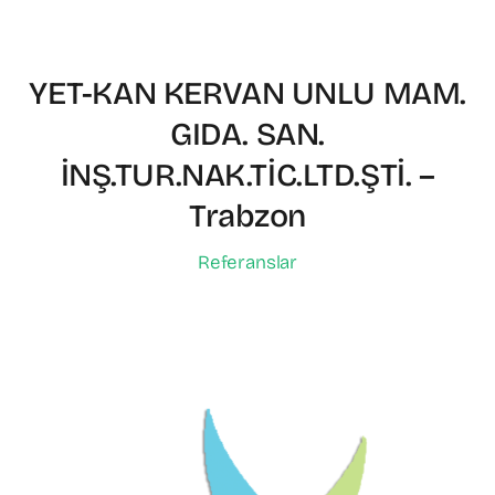
YET-KAN KERVAN UNLU MAM.
GIDA. SAN.
İNŞ.TUR.NAK.TİC.LTD.ŞTİ. –
Trabzon
Referanslar