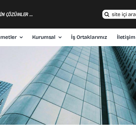
Search
ÇİN ÇÖZÜMLER …
for:
zmetler
Kurumsal
İş Ortaklarımız
İletişim
r