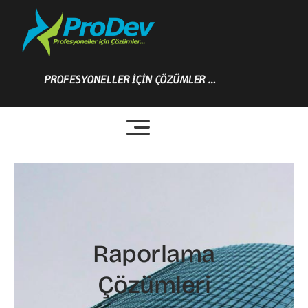
Skip
to
content
PROFESYONELLER İÇİN ÇÖZÜMLER …
Raporlama
Çözümleri