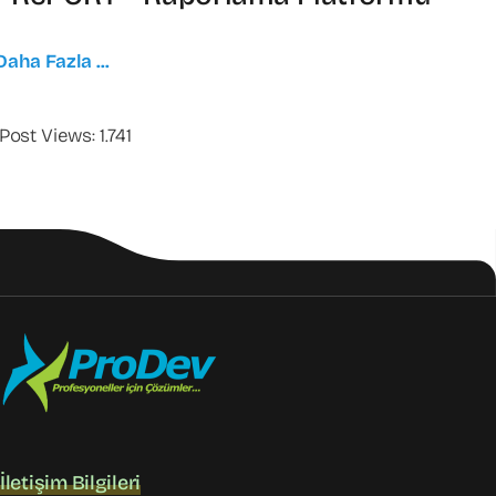
Daha Fazla ...
Post Views:
1.741
İletişim Bilgileri