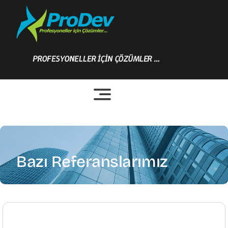
Skip
to
content
PROFESYONELLER İÇİN ÇÖZÜMLER …
Bazı Referanslarımız