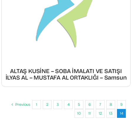
ALTAŞ KUSİNE – SOBA İMALATI VE SATIŞI
İLYAS AL – MUSTAFA AL ORTAKLIĞI – Samsun
Previous
1
2
3
4
5
6
7
8
9
10
11
12
13
14