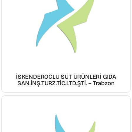
İSKENDEROĞLU SÜT ÜRÜNLERİ GIDA
SAN.İNŞ.TURZ.TİC.LTD.ŞTİ. – Trabzon