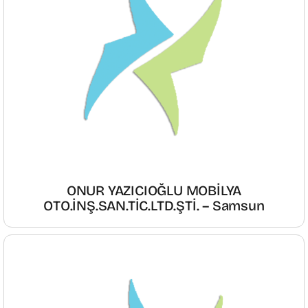
ONUR YAZICIOĞLU MOBİLYA
OTO.İNŞ.SAN.TİC.LTD.ŞTİ. – Samsun