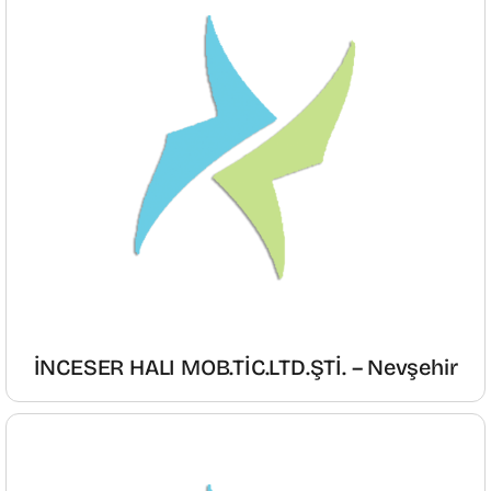
İNCESER HALI MOB.TİC.LTD.ŞTİ. – Nevşehir