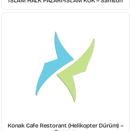
İSLAM HALK PAZARI-İSLAM KÖK – Samsun
Konak Cafe Restorant (Helikopter Dürüm) –