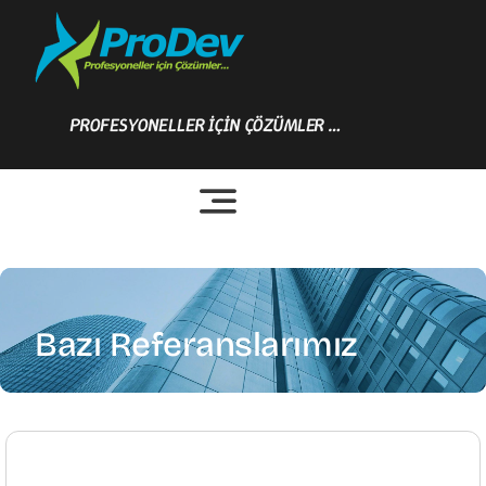
Skip
to
content
PROFESYONELLER İÇİN ÇÖZÜMLER …
Bazı Referanslarımız