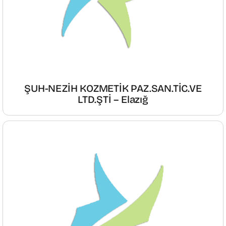
ŞUH-NEZİH KOZMETİK PAZ.SAN.TİC.VE
LTD.ŞTİ – Elazığ