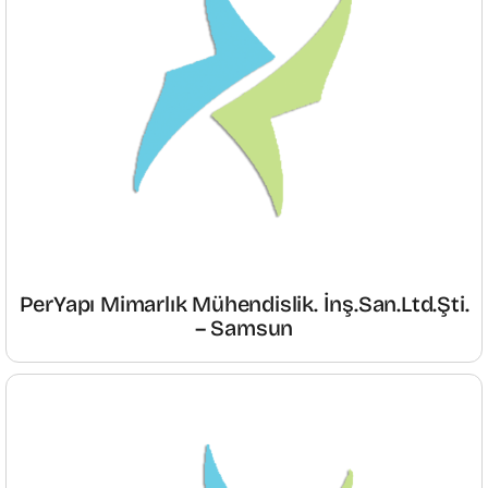
PerYapı Mimarlık Mühendislik. İnş.San.Ltd.Şti.
– Samsun