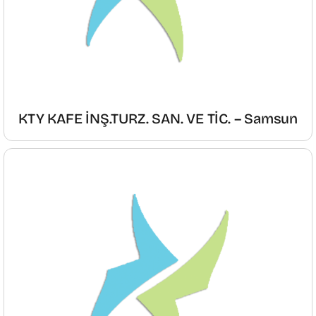
KTY KAFE İNŞ.TURZ. SAN. VE TİC. – Samsun