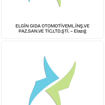
ELGİN GIDA OTOMOTİVEML.İNŞ.VE
PAZ.SAN.VE TİC.LTD.ŞTİ. – Elazığ