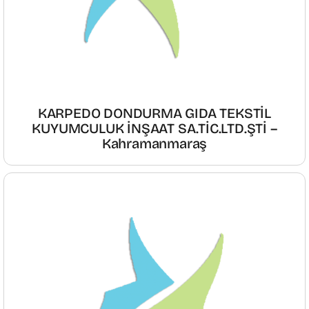
KARPEDO DONDURMA GIDA TEKSTİL
KUYUMCULUK İNŞAAT SA.TİC.LTD.ŞTİ –
Kahramanmaraş