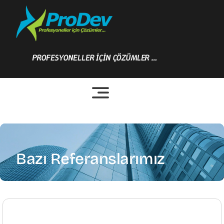
Skip
to
content
PROFESYONELLER İÇİN ÇÖZÜMLER …
Bazı Referanslarımız