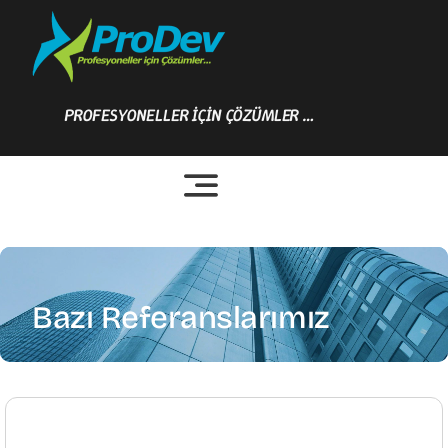
Skip
to
content
PROFESYONELLER İÇİN ÇÖZÜMLER …
Bazı Referanslarımız