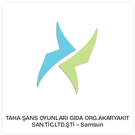
TAHA ŞANS OYUNLARI GIDA ORG.AKARYAKIT
SAN.TİC.LTD.ŞTİ – Samsun