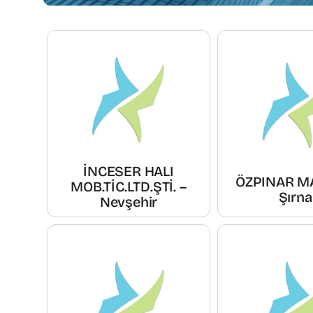
İNCESER HALI
ÖZPINAR M
MOB.TİC.LTD.ŞTİ. –
Şırna
Nevşehir