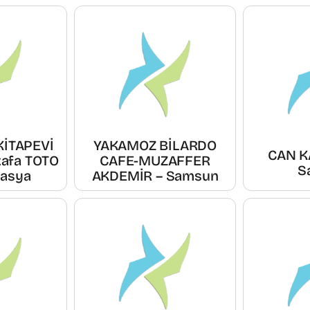
KİTAPEVİ
YAKAMOZ BİLARDO
CAN KA
tafa TOTO
CAFE-MUZAFFER
S
masya
AKDEMİR – Samsun