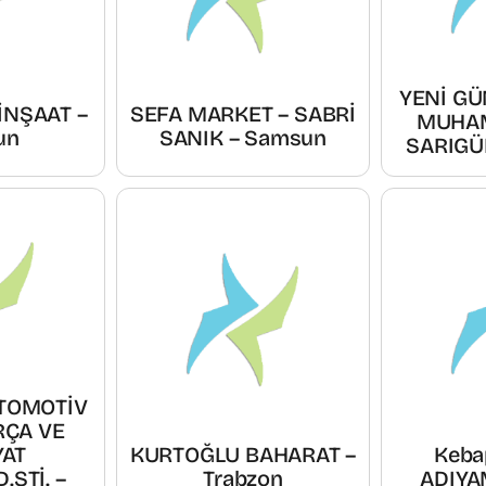
YENİ GÜ
İNŞAAT –
SEFA MARKET – SABRİ
MUHA
un
SANIK – Samsun
SARIGÜ
OTOMOTİV
RÇA VE
YAT
KURTOĞLU BAHARAT –
Kebap
.ŞTİ. –
Trabzon
ADIYA