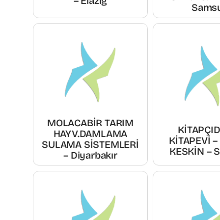
– Elazığ
Sams
MOLACABİR TARIM
KİTAPÇI
HAYV.DAMLAMA
KİTAPEVİ –
SULAMA SİSTEMLERİ
KESKİN – 
– Diyarbakır