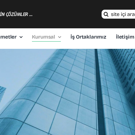
Search
ÇİN ÇÖZÜMLER …
for:
zmetler
Kurumsal
İş Ortaklarımız
İletişim