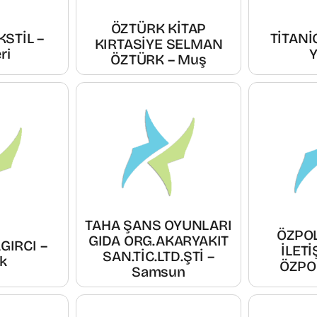
ÖZTÜRK KİTAP
KSTİL –
TİTANİ
KIRTASİYE SELMAN
ri
Y
ÖZTÜRK – Muş
TAHA ŞANS OYUNLARI
ÖZPO
GIDA ORG.AKARYAKIT
GIRCI –
İLET
SAN.TİC.LTD.ŞTİ –
k
ÖZPOL
Samsun