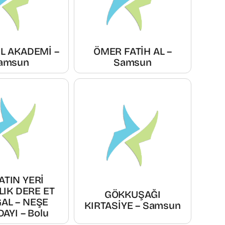
L AKADEMİ –
ÖMER FATİH AL –
amsun
Samsun
TIN YERİ
IK DERE ET
GÖKKUŞAĞI
AL – NEŞE
KIRTASİYE – Samsun
AYI – Bolu