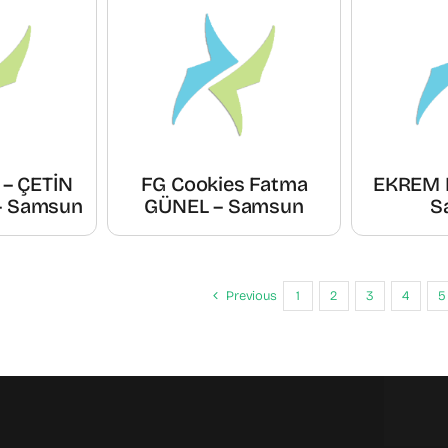
 – ÇETİN
FG Cookies Fatma
EKREM 
 Samsun
GÜNEL – Samsun
S
Previous
1
2
3
4
5