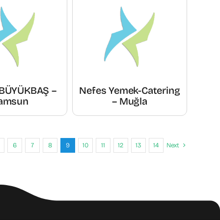
BÜYÜKBAŞ –
Nefes Yemek-Catering
amsun
– Muğla
6
7
8
9
10
11
12
13
14
Next