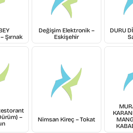
BEY
Değişim Elektronik –
DURU Dİ
– Şırnak
Eskişehir
S
MURA
Restorant
KARANL
Dürüm) –
Nimsan Kireç – Tokat
MANG
un
KABAD