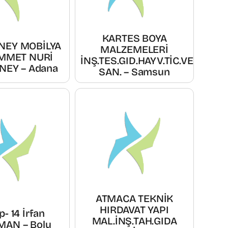
KARTES BOYA
NEY MOBİLYA
MALZEMELERİ
MMET NURİ
İNŞ.TES.GID.HAYV.TİC.VE
NEY – Adana
SAN. – Samsun
ATMACA TEKNİK
HIRDAVAT YAPI
- 14 İrfan
MAL.İNŞ.TAH.GIDA
MAN – Bolu