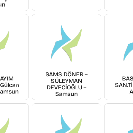
un
SAMS DÖNER –
DAYIM
BAS
SÜLEYMAN
 Gülcan
SAN.Tİ
DEVECİOĞLU –
Samsun
A
Samsun