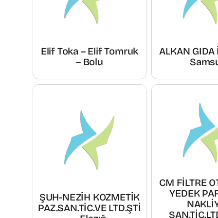
Elif Toka – Elif Tomruk
ALKAN GIDA 
– Bolu
Sams
CM FİLTRE 
YEDEK PA
ŞUH-NEZİH KOZMETİK
NAKLİ
PAZ.SAN.TİC.VE LTD.ŞTİ
SAN.TİC.LTD