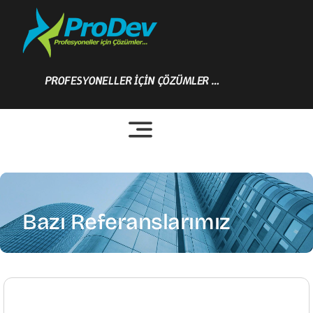
Skip
to
content
PROFESYONELLER İÇİN ÇÖZÜMLER …
Bazı Referanslarımız