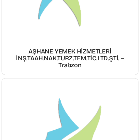
AŞHANE YEMEK HİZMETLERİ
İNŞ.TAAH.NAK.TURZ.TEM.TİC.LTD.ŞTİ. –
Trabzon