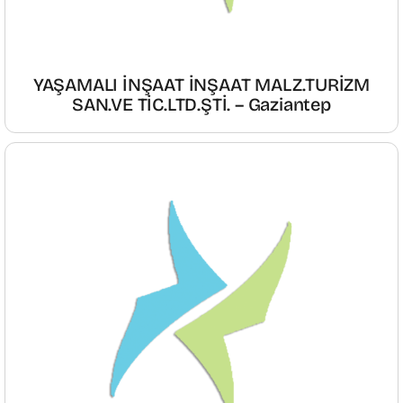
YAŞAMALI İNŞAAT İNŞAAT MALZ.TURİZM
SAN.VE TİC.LTD.ŞTİ. – Gaziantep