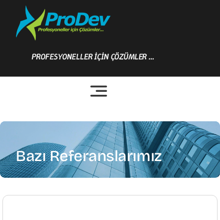
Skip
to
content
PROFESYONELLER İÇİN ÇÖZÜMLER …
Bazı Referanslarımız