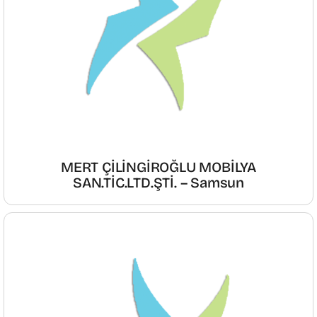
MERT ÇİLİNGİROĞLU MOBİLYA
SAN.TİC.LTD.ŞTİ. – Samsun