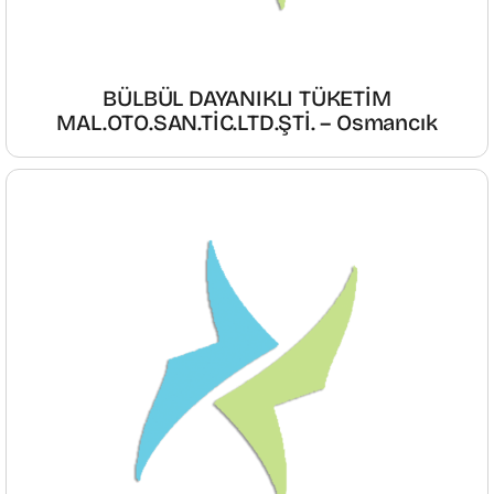
BÜLBÜL DAYANIKLI TÜKETİM
MAL.OTO.SAN.TİC.LTD.ŞTİ. – Osmancık